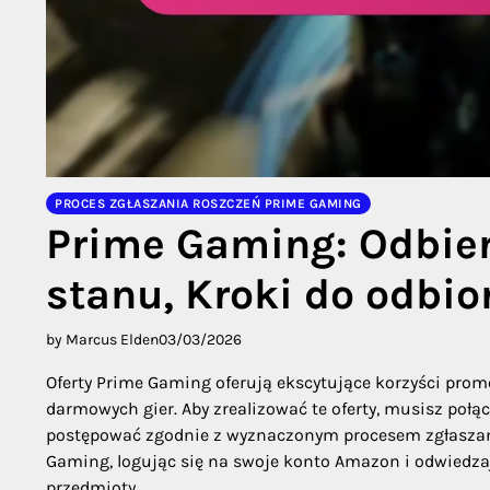
PROCES ZGŁASZANIA ROSZCZEŃ PRIME GAMING
Prime Gaming: Odbier
stanu, Kroki do odbio
by Marcus Elden
03/03/2026
Oferty Prime Gaming oferują ekscytujące korzyści prom
darmowych gier. Aby zrealizować te oferty, musisz po
postępować zgodnie z wyznaczonym procesem zgłaszan
Gaming, logując się na swoje konto Amazon i odwiedza
przedmioty.