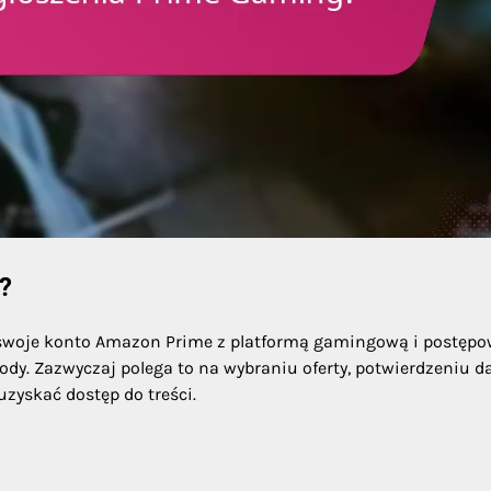
?
ć swoje konto Amazon Prime z platformą gamingową i postęp
ody. Zazwyczaj polega to na wybraniu oferty, potwierdzeniu 
zyskać dostęp do treści.