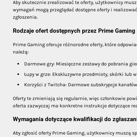
Aby skutecznie zrealizować te oferty, użytkownicy mu
wymagań mogą przeglądać dostępne oferty i realizować
zgłoszenia.
Rodzaje ofert dostępnych przez Prime Gaming
Prime Gaming oferuje różnorodne oferty, które odpow
należą:
Darmowe gry: Miesięczne zestawy do pobrania gier
Łupy w grze: Ekskluzywne przedmioty, skórki lub w
Korzyści z Twitcha: Darmowe subskrypcje kanałów
Oferty te zmieniają się regularnie, więc członkowie po
oferta zazwyczaj ma konkretne instrukcje dotyczące real
Wymagania dotyczące kwalifikacji do zgłaszani
Aby zgłosić oferty Prime Gaming, użytkownicy muszą spe