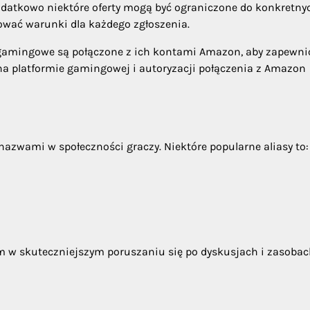
atkowo niektóre oferty mogą być ograniczone do konkretny
kować warunki dla każdego zgłoszenia.
 gamingowe są połączone z ich kontami Amazon, aby zapewni
na platformie gamingowej i autoryzacji połączenia z Amazon
azwami w społeczności graczy. Niektóre popularne aliasy to:
w skuteczniejszym poruszaniu się po dyskusjach i zasobac