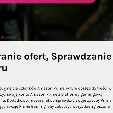
anie ofert, Sprawdzanie
ru
ocyjne dla członków Amazon Prime, w tym dostęp do treści w 
łączyć swoje konto Amazon Prime z platformą gamingową i
ia. Dodatkowo, możesz łatwo sprawdzić swoje zasoby Prime
jąc sekcję Prime Gaming, aby zobaczyć wszystkie zgłoszone