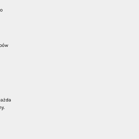
go
ypów
Każda
my.