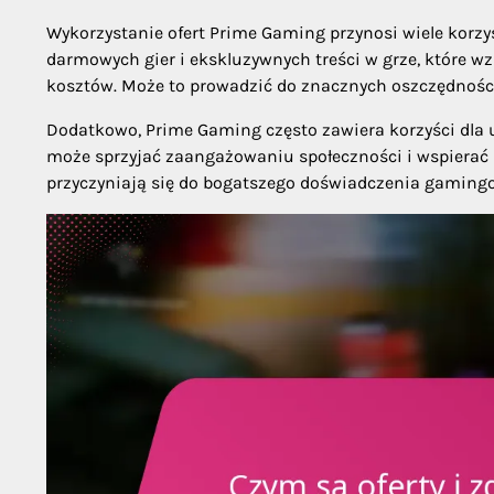
Wykorzystanie ofert Prime Gaming przynosi wiele korzy
darmowych gier i ekskluzywnych treści w grze, które
kosztów. Może to prowadzić do znacznych oszczędności
Dodatkowo, Prime Gaming często zawiera korzyści dla 
może sprzyjać zaangażowaniu społeczności i wspierać u
przyczyniają się do bogatszego doświadczenia gaming