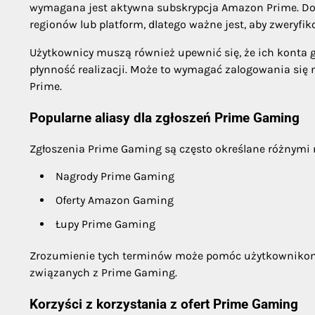
wymagana jest aktywna subskrypcja Amazon Prime. Dod
regionów lub platform, dlatego ważne jest, aby zweryfi
Użytkownicy muszą również upewnić się, że ich konta
płynność realizacji. Może to wymagać zalogowania się 
Prime.
Popularne aliasy dla zgłoszeń Prime Gaming
Zgłoszenia Prime Gaming są często określane różnymi n
Nagrody Prime Gaming
Oferty Amazon Gaming
Łupy Prime Gaming
Zrozumienie tych terminów może pomóc użytkownikom 
związanych z Prime Gaming.
Korzyści z korzystania z ofert Prime Gaming