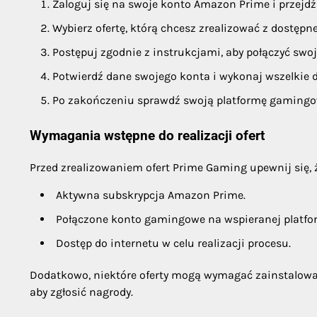
Zaloguj się na swoje konto Amazon Prime i przejdź
Wybierz ofertę, którą chcesz zrealizować z dostępnej 
Postępuj zgodnie z instrukcjami, aby połączyć swoje
Potwierdź dane swojego konta i wykonaj wszelkie 
Po zakończeniu sprawdź swoją platformę gamingow
Wymagania wstępne do realizacji ofert
Przed zrealizowaniem ofert Prime Gaming upewnij się,
Aktywna subskrypcja Amazon Prime.
Połączone konto gamingowe na wspieranej platformi
Dostęp do internetu w celu realizacji procesu.
Dodatkowo, niektóre oferty mogą wymagać zainstalowan
aby zgłosić nagrody.