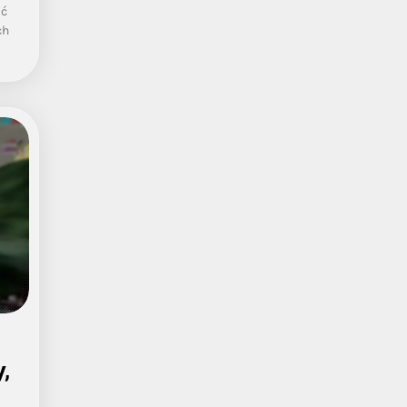
ać
ch
,