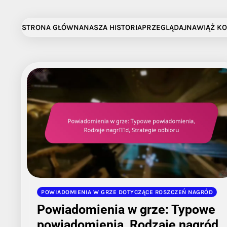
Skip
to
STRONA GŁÓWNA
NASZA HISTORIA
PRZEGLĄDAJ
NAWIĄŻ K
content
POWIADOMIENIA W GRZE DOTYCZĄCE ROSZCZEŃ NAGRÓD
Powiadomienia w grze: Typowe
powiadomienia, Rodzaje nagród,