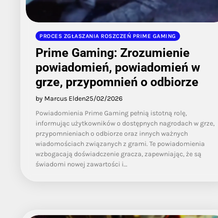
PROCES ZGŁASZANIA ROSZCZEŃ PRIME GAMING
Prime Gaming: Zrozumienie
powiadomień, powiadomień w
grze, przypomnień o odbiorze
by Marcus Elden
25/02/2026
Powiadomienia Prime Gaming pełnią istotną rolę,
informując użytkowników o dostępnych nagrodach w grze,
przypomnieniach o odbiorze oraz innych ważnych
wiadomościach związanych z grami. Te powiadomienia
wzbogacają doświadczenie gracza, zapewniając, że są
świadomi nowej zawartości i…