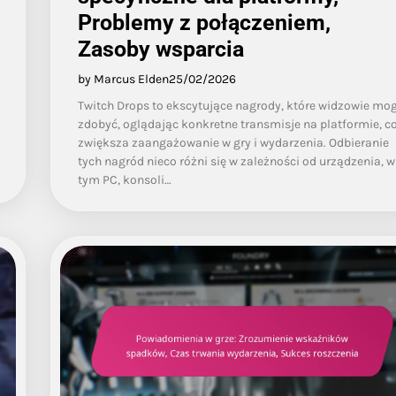
Problemy z połączeniem,
Zasoby wsparcia
by Marcus Elden
25/02/2026
Twitch Drops to ekscytujące nagrody, które widzowie mo
zdobyć, oglądając konkretne transmisje na platformie, c
zwiększa zaangażowanie w gry i wydarzenia. Odbieranie
tych nagród nieco różni się w zależności od urządzenia, w
tym PC, konsoli…