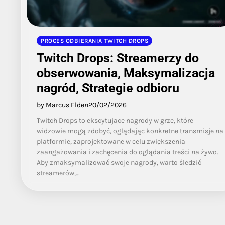
PROCES ODBIERANIA TWITCH DROPS
Twitch Drops: Streamerzy do
obserwowania, Maksymalizacja
nagród, Strategie odbioru
by Marcus Elden
20/02/2026
Twitch Drops to ekscytujące nagrody w grze, które
widzowie mogą zdobyć, oglądając konkretne transmisje na
platformie, zaprojektowane w celu zwiększenia
zaangażowania i zachęcenia do oglądania treści na żywo.
Aby zmaksymalizować swoje nagrody, warto śledzić
streamerów,…