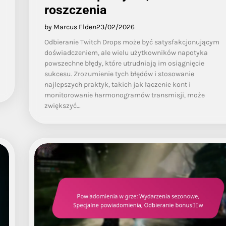
roszczenia
by Marcus Elden
23/02/2026
Odbieranie Twitch Drops może być satysfakcjonującym
doświadczeniem, ale wielu użytkowników napotyka
powszechne błędy, które utrudniają im osiągnięcie
sukcesu. Zrozumienie tych błędów i stosowanie
najlepszych praktyk, takich jak łączenie kont i
monitorowanie harmonogramów transmisji, może
zwiększyć…