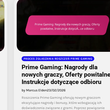
PROCES ZGŁASZANIA ROSZCZEŃ PRIME GAMING
Prime Gaming: Nagrody dla
nowych graczy, Oferty powitalne
Instrukcje dotyczące odbioru
by Marcus Elden
23/02/2026
Roszczenia Prime Gaming oferują nowym graczom
ekscytujące nagrody i bonusy, które wzbogacają ich
doświadczenia związane z grami. Poprzez powiązanie