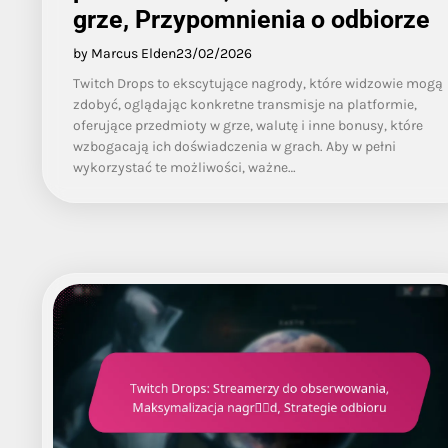
grze, Przypomnienia o odbiorze
by Marcus Elden
23/02/2026
Twitch Drops to ekscytujące nagrody, które widzowie mogą
zdobyć, oglądając konkretne transmisje na platformie,
oferujące przedmioty w grze, walutę i inne bonusy, które
wzbogacają ich doświadczenia w grach. Aby w pełni
wykorzystać te możliwości, ważne…