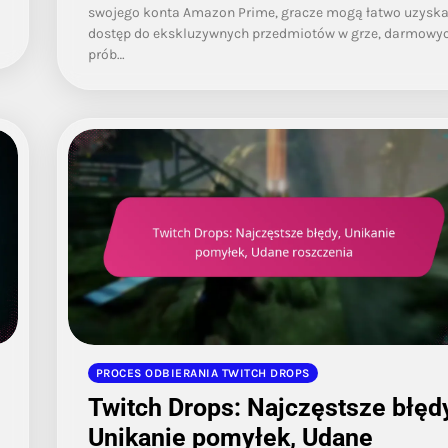
swojego konta Amazon Prime, gracze mogą łatwo uzysk
dostęp do ekskluzywnych przedmiotów w grze, darmowy
prób…
PROCES ODBIERANIA TWITCH DROPS
Twitch Drops: Najczęstsze błędy
Unikanie pomyłek, Udane