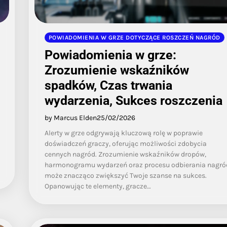
POWIADOMIENIA W GRZE DOTYCZĄCE ROSZCZEŃ NAGRÓD
Powiadomienia w grze:
Zrozumienie wskaźników
spadków, Czas trwania
wydarzenia, Sukces roszczenia
by Marcus Elden
25/02/2026
Alerty w grze odgrywają kluczową rolę w poprawie
doświadczeń graczy, oferując możliwości zdobycia
cennych nagród. Zrozumienie wskaźników dropów,
harmonogramu wydarzeń oraz procesu odbierania nagró
może znacząco zwiększyć Twoje szanse na sukces.
Opanowując te elementy, gracze…