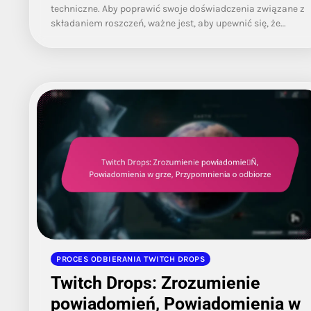
techniczne. Aby poprawić swoje doświadczenia związane z
składaniem roszczeń, ważne jest, aby upewnić się, że…
PROCES ODBIERANIA TWITCH DROPS
Twitch Drops: Zrozumienie
powiadomień, Powiadomienia w