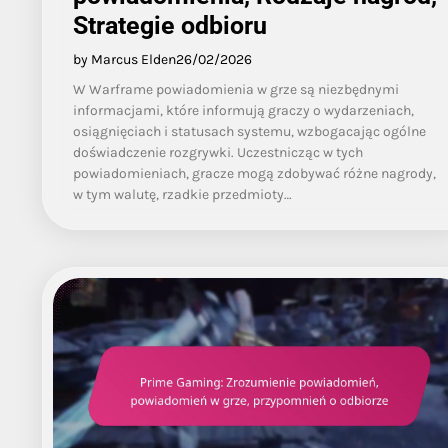
Strategie odbioru
by Marcus Elden
26/02/2026
W Warframe powiadomienia w grze są niezbędnymi
informacjami, które informują graczy o wydarzeniach,
osiągnięciach i statusach systemu, wzbogacając ogólne
doświadczenie rozgrywki. Uczestnicząc w tych
powiadomieniach, gracze mogą zdobywać różne nagrody,
w tym walutę, rzadkie przedmioty…