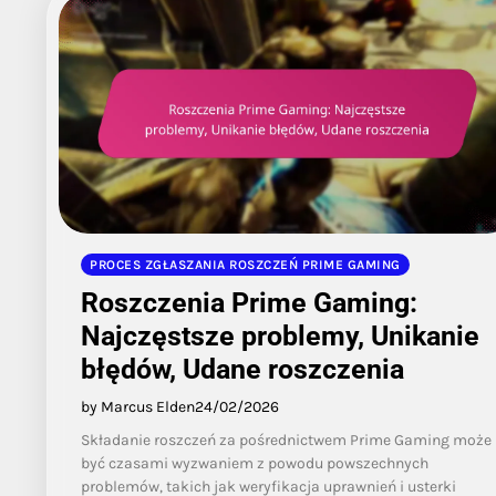
PROCES ZGŁASZANIA ROSZCZEŃ PRIME GAMING
Roszczenia Prime Gaming:
Najczęstsze problemy, Unikanie
błędów, Udane roszczenia
by Marcus Elden
24/02/2026
Składanie roszczeń za pośrednictwem Prime Gaming może
być czasami wyzwaniem z powodu powszechnych
problemów, takich jak weryfikacja uprawnień i usterki