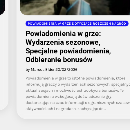
POWIADOMIENIA W GRZE DOTYCZĄCE ROSZCZEŃ NAGRÓD
Powiadomienia w grze:
Wydarzenia sezonowe,
Specjalne powiadomienia,
Odbieranie bonusów
by Marcus Elden
20/02/2026
Powiadomienia w grze to istotne powiadomienia, które
informują graczy o wydarzeniach sezonowych, specjalny
aktualizacjach i możliwościach zdobycia bonusów. Te
powiadomienia wzbogacają doświadczenie gry,
dostarczając na czas informacji o ograniczonych czasow
aktywnościach i nagrodach, zachęcając do…